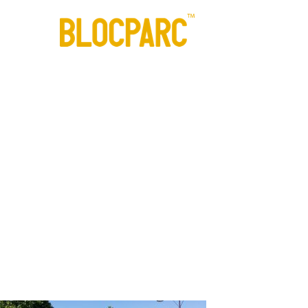
Modules
Co
novembre 17, 2017
·
C
skatepark-w
blocparc-0