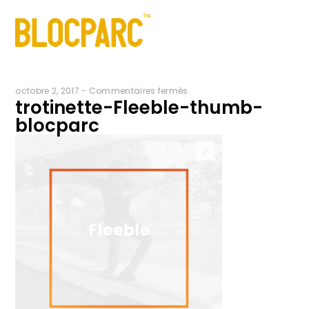
sur
octobre 2, 2017
-
Commentaires fermés
trotinette-Fleeble-thumb-
trotinette-
blocparc
Fleeble-
thumb-
blocparc