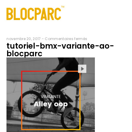
sur
novembre 20, 2017
-
Commentaires fermés
tutoriel-bmx-variante-ao-
tutoriel-
blocparc
bmx-
variante-
ao-
blocparc