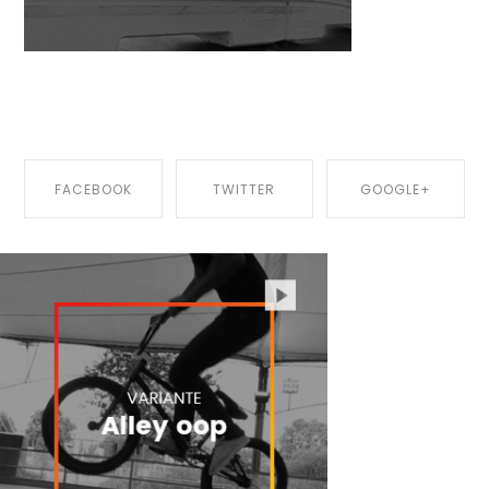
Published by: 810p4rC4dm1n
FACEBOOK
TWITTER
GOOGLE+
SHARE ON
SHARE ON
SHARE ON
FACEBOOK
TWITTER
GOOGLE+