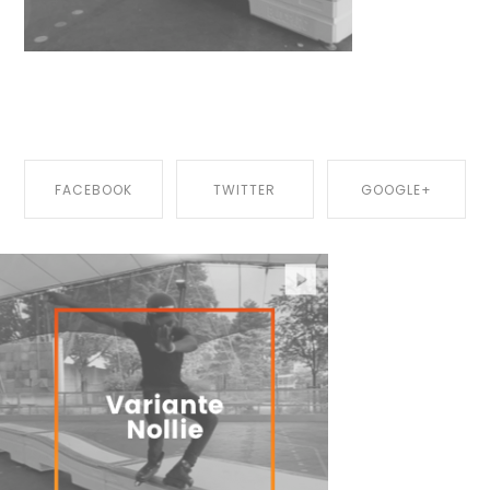
Published by: 810p4rC4dm1n
FACEBOOK
TWITTER
GOOGLE+
SHARE ON
SHARE ON
SHARE ON
FACEBOOK
TWITTER
GOOGLE+