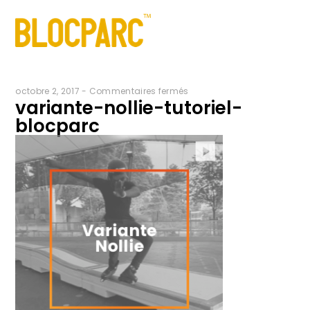
sur
octobre 2, 2017
-
Commentaires fermés
variante-nollie-tutoriel-
variante-
blocparc
nollie-
tutoriel-
blocparc