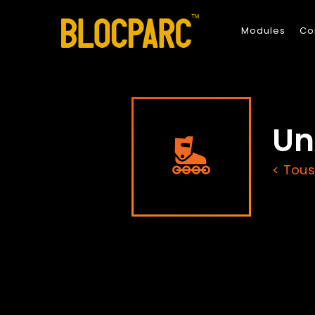
Modules
Co
Un
< Tous 