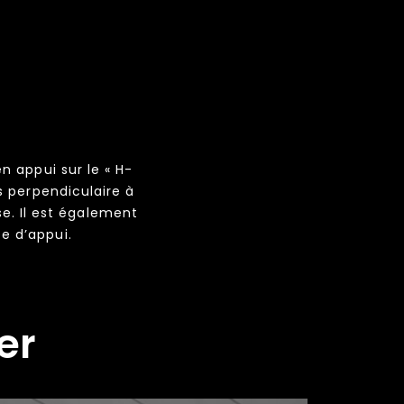
en appui sur le « H-
es perpendiculaire à
se. Il est également
e d’appui.
ler